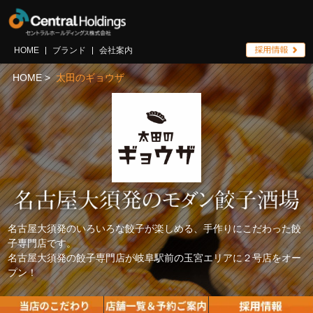
HOME
ブランド
会社案内
HOME >
太田のギョウザ
名古屋大須発のいろいろな餃子が楽しめる、手作りにこだわった餃
子専門店です。
名古屋大須発の餃子専門店が岐阜駅前の玉宮エリアに２号店をオー
プン！